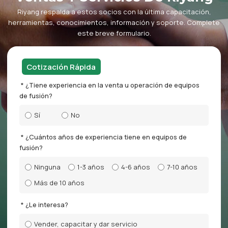
Riyang respalda a estos socios con la última capacitación,
herramientas, conocimientos, información y soporte. Complete
este breve formulario.
Cotización Rápida
¿Tiene experiencia en la venta u operación de equipos
de fusión?
Sí
No
¿Cuántos años de experiencia tiene en equipos de
fusión?
Ninguna
1-3 años
4-6 años
7-10 años
Más de 10 años
¿Le interesa?
Vender, capacitar y dar servicio