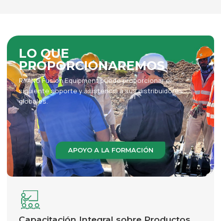
LO QUE
PROPORCIONAREMOS
RIYANG Fusion Equipment puede proporcionar el
siguiente soporte y asistencia a sus distribuidores
globales.
APOYO A LA FORMACIÓN
Capacitación Integral sobre Productos