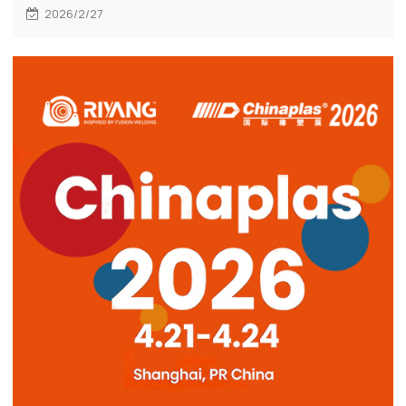
experiencia y proyectos en más de 65 países,
2026/2/27
presentaremos soluciones avanzadas de soldadura
por fusión a tope y de tuberías de HDPE para
aplicaciones industriales y de infraestructura.