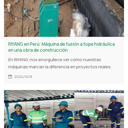
RIYANG en Perú: Máquina de fusión a tope hidráulica
en una obra de construcción
En RIYANG, nos enorgullece ver cómo nuestras
máquinas marcan la diferencia en proyectos reales.
Recientemente, nuestro valioso cliente Roly de Perú
2024/10/8
compartió imágenes de nuestra máquina de fusión a
tope hidráulica. Estas fotos muestran cómo nuestros
equipos funcionan incluso en las condiciones más
exigentes.