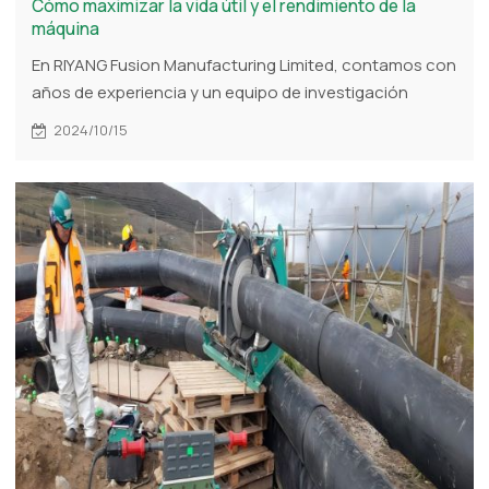
Cómo maximizar la vida útil y el rendimiento de la
máquina
En RIYANG Fusion Manufacturing Limited, contamos con
años de experiencia y un equipo de investigación
dedicado para ayudarle a maximizar la vida útil y el
2024/10/15
rendimiento de sus máquinas. Desde 2010, ofrecemos
soluciones de soldadura por fusión duraderas y
soporte experto para garantizar la eficiencia de sus
operaciones. Visite www.riyang-welding.com para
descubrir cómo nuestra experiencia puede garantizar
el óptimo funcionamiento de sus máquinas durante
años.