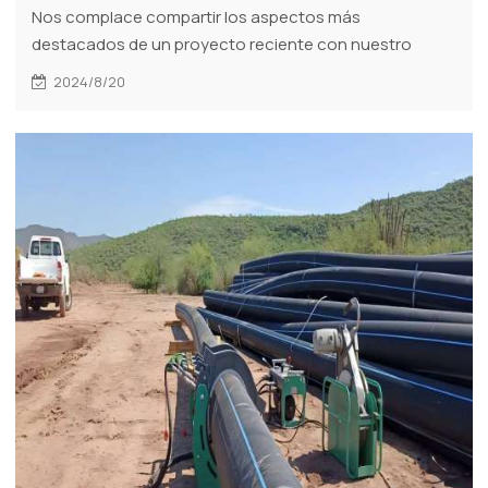
Nos complace compartir los aspectos más
destacados de un proyecto reciente con nuestro
equipo avanzado de soldadura por fusión, que ha
2024/8/20
tenido un impacto significativo en el proyecto de
tuberías de agua potable en Querétaro, México. Este
proyecto utilizó tuberías de polietileno de 4 a 12
pulgadas, lo que demuestra la versatilidad y
confiabilidad de nuestras máquinas en condiciones
difíciles.