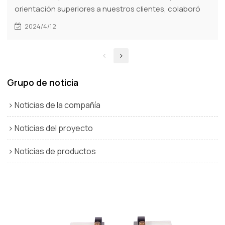
orientación superiores a nuestros clientes, colaboró
con nuestro socio el Sr. Wesley para llevar a cabo
2024/4/12
capacitación sobre máquinas soldadoras de tubos de
HDPE en Malawi. La atención se centró en la avanzada
soldadora por fusión a tope de RIYANG, diseñada para
aplicaciones de soldadura de tuberías de plástico.
Grupo de noticia
Noticias de la compañía
Noticias del proyecto
Noticias de productos