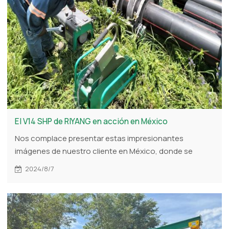
El V14 SHP de RIYANG en acción en México
Nos complace presentar estas impresionantes
imágenes de nuestro cliente en México, donde se
muestra nuestra máquina de fusión a tope hidráulica
2024/8/7
V14 SHP. Diseñada para aplicaciones de alta presión, la
V14 SHP demuestra sus capacidades al soldar tuberías
en un terreno con césped.