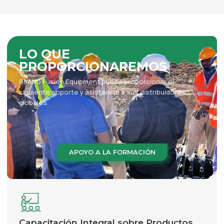
LO QUE
PROPORCIONAREMOS
RIYANG Fusion Equipment puede proporcionar el
siguiente soporte y asistencia a sus distribuidores
globales.
APOYO A LA FORMACIÓN
Capacitación Integral sobre Productos