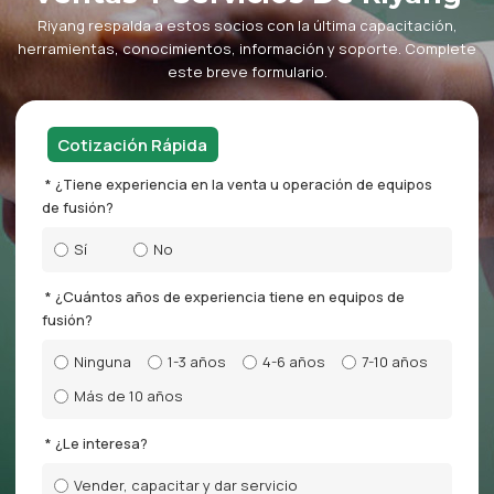
Riyang respalda a estos socios con la última capacitación,
herramientas, conocimientos, información y soporte. Complete
este breve formulario.
Cotización Rápida
¿Tiene experiencia en la venta u operación de equipos
de fusión?
Sí
No
¿Cuántos años de experiencia tiene en equipos de
fusión?
Ninguna
1-3 años
4-6 años
7-10 años
Más de 10 años
¿Le interesa?
Vender, capacitar y dar servicio