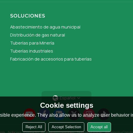
SOLUCIONES
Abastecimiento de agua municipal
Distribución de gas natural
Tuberías para Minería
Tuberías industriales
Fabricación de accesorios para tuberías
Español
Cookie settings
ible experience. They also allow us to analyze user behavior in
Reject All
Accept Selection
Accept all
esa
Noticias
Contacto
Problemas comunes
Noticia Privada
Términos y Condi