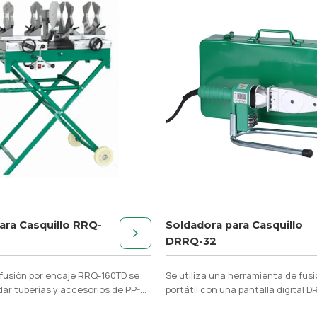
ara Casquillo RRQ-
Soldadora para Casquillo
DRRQ-32
fusión por encaje RRQ-160TD se
Se utiliza una herramienta de fus
ldar tuberías y accesorios de PP-R,
portátil con una pantalla digital 
DF de φ50 mm-160
tuberías y accesorios de PP-R, PE