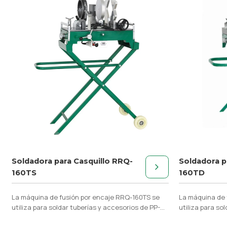
Soldadora para Casquillo RRQ-
Soldadora p
160TS
160TD
La máquina de fusión por encaje RRQ-160TS se
La máquina de 
utiliza para soldar tuberías y accesorios de PP-R,
utiliza para so
PE, PP, PB, PVDF y accesorios d
PE, PP, PB, PV