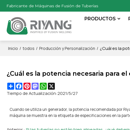
Fabricante de Máquinas de Fusión de Tuberías
PRODUCTOS
/
/
/
¿Cuál es la po
Inicio
todos
Producción y Personalización
¿Cuál es la potencia necesaria para el
Share
Facebook
Pinterest
Mastodon
WhatsApp
X
Tiempo de Actualización:
2021/5/27
Cuando se utiliza un generador, la potencia recomendada por Riyan
máquina se muestra en la etiqueta de especificaciones en la parte 
Anterior
Si las tuberías no están bien alineadas, ¿qué debe