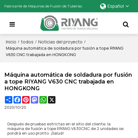
Español
Fabricante de Máquinas de Fusión de Tuberías
Inicio
todos
Noticias del proyecto
/
/
/
Máquina automática de soldadura por fusión a tope RIYANG
V630 CNC trabajada en HONGKONG
Máquina automática de soldadura por fusión
a tope RIYANG V630 CNC trabajada en
HONGKONG
Share
Facebook
Pinterest
Mastodon
WhatsApp
X
2020/10/20
Después de pruebas estrictas en el sitio del cliente, la
máquina de fusión a tope
RIYANG V630CNC de 2 unidades se
pondrá en uso pronto. ¡Salud!