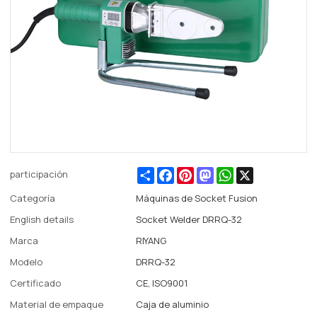
Share
Facebook
Pinterest
Mastodon
WhatsApp
X
participación
Categoría
Máquinas de Socket Fusion
English details
Socket Welder DRRQ-32
Marca
RIYANG
Modelo
DRRQ-32
Certificado
CE, ISO9001
Material de empaque
Caja de aluminio