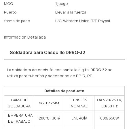
MOQ
1 juego
Puerto
Llevar a la fuerza
forma de pago
L/C, Western Union, T/T, Paypal
Información Detallada
Soldadora para Casquillo DRRQ-32
La soldadora de enchufe con pantalla digital DRRQ-32 se
utiliza para tuberías y accesorios de PP-R, PE.
Detalles de producto
GAMA DE
TENSIÓN
CA 220/230 V,
Φ20-32MM
SOLDADURA
NOMINAL
50/60 Hz
TEMPERATURA
260℃ ±30%
ENERGÍA
600/650W
DE TRABAJO