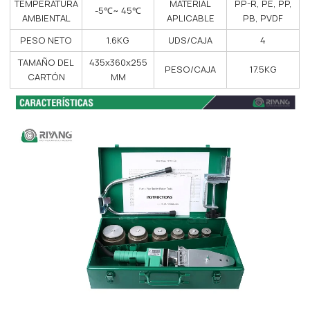
TEMPERATURA
MATERIAL
PP-R, PE, PP,
-5℃~ 45℃
AMBIENTAL
APLICABLE
PB, PVDF
PESO NETO
1.6KG
UDS/CAJA
4
TAMAÑO DEL
435x360x255
PESO/CAJA
17.5KG
CARTÓN
MM