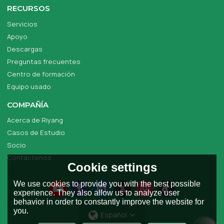
RECURSOS
Servicios
Apoyo
Descargas
Preguntas frecuentes
Centro de formación
Equipo usado
COMPAÑÍA
Acerca de Riyang
Casos de Estudio
Socio
Contáctenos
Cookie settings
We use cookies to provide you with the best possible
experience. They also allow us to analyze user
behavior in order to constantly improve the website for
you.
Español