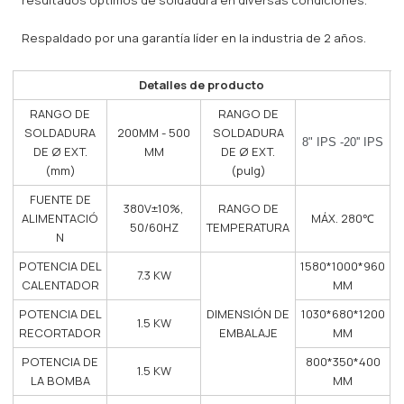
Respaldado por una garantía líder en la industria de 2 años.
Detalles de producto
RANGO DE
RANGO DE
SOLDADURA
200MM - 500
SOLDADURA
8" IPS -20'' IPS
DE Ø EXT.
MM
DE Ø EXT.
(mm)
(pulg)
FUENTE DE
380V±10%,
RANGO DE
ALIMENTACIÓ
MÁX. 280℃
50/60HZ
TEMPERATURA
N
POTENCIA DEL
1580*1000*960
7.3 KW
CALENTADOR
MM
POTENCIA DEL
DIMENSIÓN DE
1030*680*1200
1.5 KW
RECORTADOR
EMBALAJE
MM
POTENCIA DE
800*350*400
1.5 KW
LA BOMBA
MM