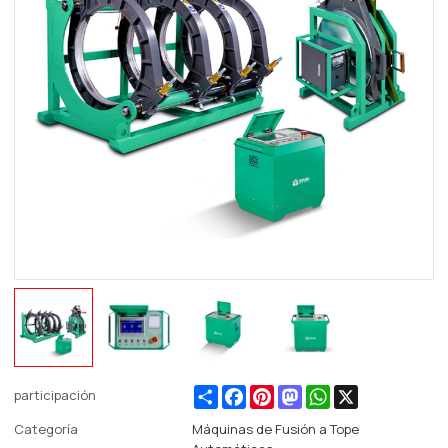
Share
Facebook
Pinterest
Mastodon
WhatsApp
X
participación
Categoría
Máquinas de Fusión a Tope