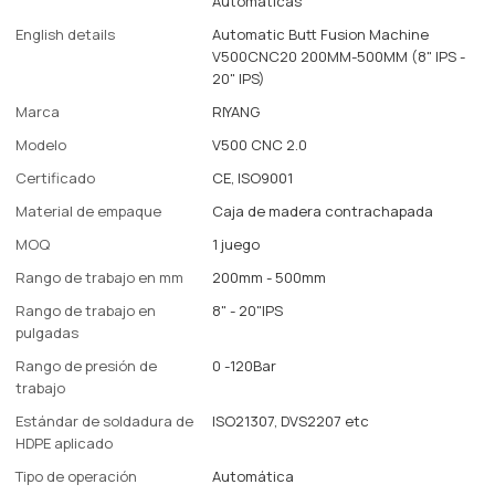
Automáticas
English details
Automatic Butt Fusion Machine
V500CNC20 200MM-500MM (8" IPS -
20" IPS)
Marca
RIYANG
Modelo
V500 CNC 2.0
Certificado
CE, ISO9001
Material de empaque
Caja de madera contrachapada
MOQ
1 juego
Rango de trabajo en mm
200mm - 500mm
Rango de trabajo en
8" - 20"IPS
pulgadas
Rango de presión de
0 -120Bar
trabajo
Estándar de soldadura de
ISO21307, DVS2207 etc
HDPE aplicado
Tipo de operación
Automática