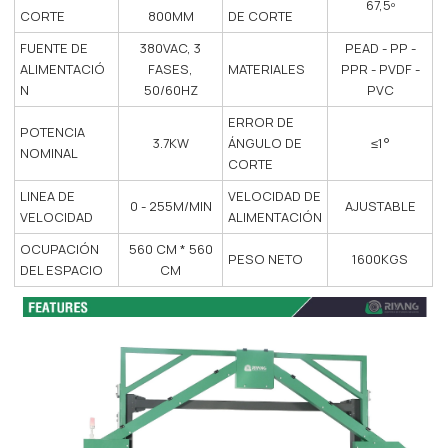
67,5º
CORTE
800MM
DE CORTE
FUENTE DE
380VAC, 3
PEAD - PP -
ALIMENTACIÓ
FASES,
MATERIALES
PPR - PVDF -
N
50/60HZ
PVC
ERROR DE
POTENCIA
3.7KW
ÁNGULO DE
≤1°
NOMINAL
CORTE
LINEA DE
VELOCIDAD DE
0 - 255M/MIN
AJUSTABLE
VELOCIDAD
ALIMENTACIÓN
OCUPACIÓN
560 CM * 560
PESO NETO
1600KGS
DEL ESPACIO
CM