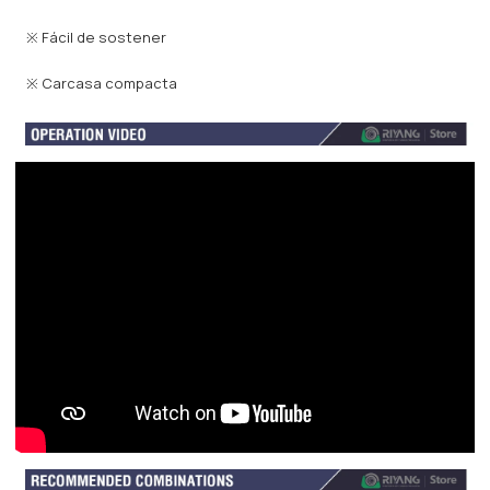
※ Fácil de sostener
※ Carcasa compacta