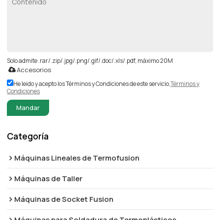
Solo admite .rar/.zip/.jpg/.png/.gif/.doc/.xls/.pdf, máximo 20M
Accesorios
He leido y acepto los Términos y Condiciones de este servicio,
Términos y
Condiciones
Mandar
Categoría
Máquinas Lineales de Termofusion
Máquinas de Taller
Máquinas de Socket Fusion
Máquinas para Soldadura de Termoplásticos