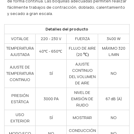
de forma continua. Las boquillas adecuadas permiten realizar
fácilmente trabajos de contracción, doblado, calentamiento
y secado a gran escala.
Detalles del producto
VOTALGE
220 - 230 V
FUERZA
3400 W
TEMPERATURA
FLUJO DE AIRE
MÁXIMO 320
40℃ - 650℃
AJUSTADA
(20
L/MIN
℃)
AJUSTE
AJUSTE DE
CONTINUO
TEMPERATURA
SÍ
NO
DEL VOLUMEN
CONTINUO
DE AIRE
NIVEL DE
PRESIÓN
3000 PA
EMISIÓN DE
67 dB (A)
ESTÁTICA
RUIDO
USO
SÍ
MOSTRAR
NO
EXTERIOR
CONDUCCIÓN
MODO ECO
NO
NO