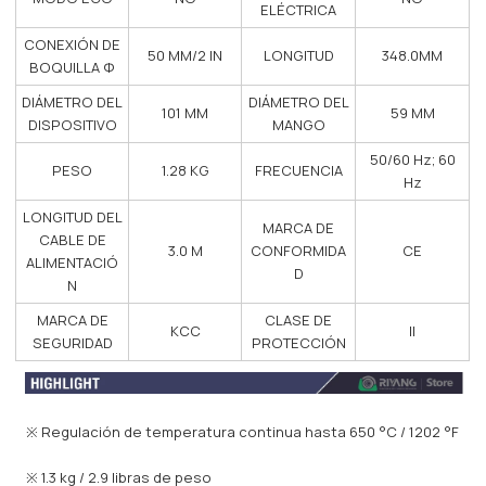
ELÉCTRICA
CONEXIÓN DE
50 MM/2 IN
LONGITUD
348.0MM
BOQUILLA Φ
DIÁMETRO DEL
DIÁMETRO DEL
101 MM
59 MM
DISPOSITIVO
MANGO
50/60 Hz; 60
PESO
1.28 KG
FRECUENCIA
Hz
LONGITUD DEL
MARCA DE
CABLE DE
3.0 M
CONFORMIDA
CE
ALIMENTACIÓ
D
N
MARCA DE
CLASE DE
KCC
II
SEGURIDAD
PROTECCIÓN
※ Regulación de temperatura continua hasta 650 °C / 1202 °F
※ 1.3 kg / 2.9 libras de peso