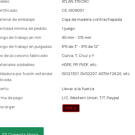
odelo
ATLAN 315CNC
rtificado
CE, ISO9001
terial de embalaje
Caja de madera contrachapada
ntidad mínima de pedido
1 juego
ngo de trabajo en mm
90 mm - 315 mm
ngo de trabajo en pulgadas
IPS de 3" - IPS de 12"
po de accesorio fabricado
Curva, T, Cruz y Y
teriales soldables
HDPE, PP, PVDF, etc.
ldadura por fusión estándar
ISO21307, DVS2207, ASTM F2620, etc.
licada
erto
Llevar a la fuerza
rma de pago
L/C, Western Union, T/T, Paypal
scargar
Conecta Ahora