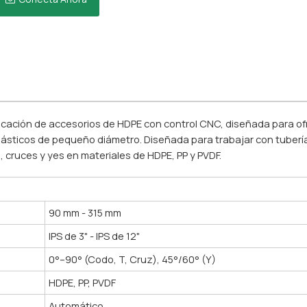
ricación de accesorios de HDPE con control CNC, diseñada para of
oplásticos de pequeño diámetro. Diseñada para trabajar con tuberí
 cruces y yes en materiales de HDPE, PP y PVDF.
90 mm - 315 mm
IPS de 3" - IPS de 12"
0°–90° (Codo, T, Cruz), 45°/60° (Y)
HDPE, PP, PVDF
Automático