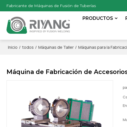
Fabricante de Máquinas de Fusión de Tuberías
PRODUCTOS
/
/
/
Inicio
todos
Máquinas de Taller
Máquinas para la Fabrica
Máquina de Fabricación de Accesorios
pa
Ca
En
M