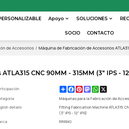
PERSONALIZABLE
Apoyo
SOLUCIONES
RE
SOCIO
CONTACTO
/
Máquina de Fabricación de Accesorios ATLA315
ción de Accesorios
 ATLA315 CNC 90MM - 315MM (3" IPS - 12
Share
Facebook
Pinterest
Mastodon
WhatsApp
X
rticipación
tegoría
Máquinas para la Fabricación de Acces
glish details
Fitting Fabrication Machine ATLA315 
(3" IPS - 12" IPS)
arca
RIYANG