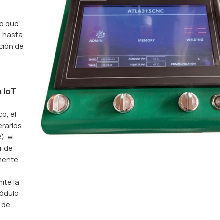
lo que
a hasta
ación de
n IoT
o, el
erarios
), el
r de
mente.
ite la
módulo
 de