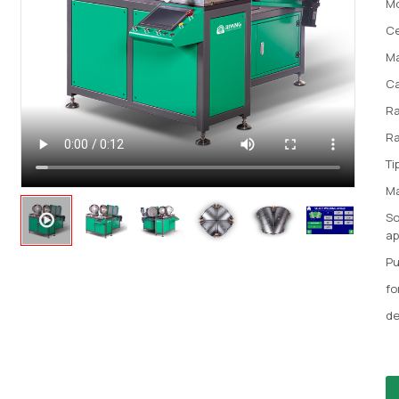
M
Ce
Ma
Ca
Ra
Ra
Ti
Ma
So
ap
Pu
fo
de