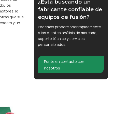
¿Está buscando un
do, los
fabricante confiable de
motores, lo
equipos de fusión?
ntras que sus
ncoders y un
Podemos proporcionar rápidamente
a los clientes análisis de mercado,
soporte técnico y servicios
personalizados.
Ponte en contacto con
nosotros