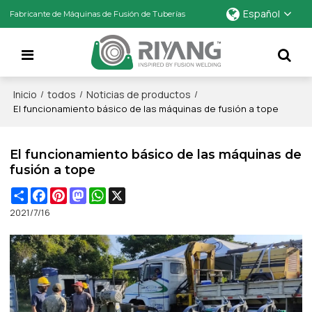
Español
Fabricante de Máquinas de Fusión de Tuberías
Inicio
todos
Noticias de productos
/
/
/
El funcionamiento básico de las máquinas de fusión a tope
El funcionamiento básico de las máquinas de
fusión a tope
Share
Facebook
Pinterest
Mastodon
WhatsApp
X
2021/7/16