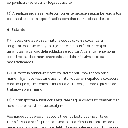
perpendicular para evitar fugas de aceite;
(3) Al realizar ajustes en este componente, se deben seguir los requisitos
pertinentes de esta especificación, como las instrucciones de uso;
4. Estante
(1) Inspeccione las piezas/materiales que se van a soldar para
asegurarse de que se hayan sujetado con precisión al marco para
garantizar la calidad de la soldadura eléctrica. Al calentar, el personal
operativo real debe mantenerse alejado de la máquina de soldar
moderadamente;
(2) Durante la soldadura eléctrica, si el mandril móvil choca con el
mandril fijo, no es necesario usar el interruptor principal de la soldadora
para apagarla, simplemente mueva la varilla de ajuste de la presión de
trabajo y abra el mandril;
(3) Al transportar el bastidor, asegúrese de que los accesorios estén bien
apretados para evitar que se caigan.
Además de estos problemas operativos, los factores ambientales
también son la razón principal que afecta la eficiencia operativa de las
máquinas de soldadura a tope de PE. Si desea obtener más información