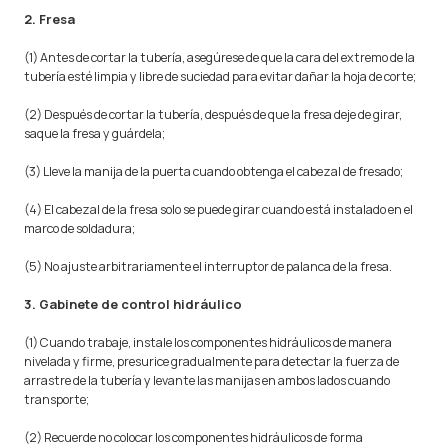
2. Fresa
(1) Antes de cortar la tubería, asegúrese de que la cara del extremo de la
tubería esté limpia y libre de suciedad para evitar dañar la hoja de corte;
(2) Después de cortar la tubería, después de que la fresa deje de girar,
saque la fresa y guárdela;
(3) Lleve la manija de la puerta cuando obtenga el cabezal de fresado;
(4) El cabezal de la fresa solo se puede girar cuando está instalado en el
marco de soldadura;
(5) No ajuste arbitrariamente el interruptor de palanca de la fresa.
3. Gabinete de control hidráulico
(1) Cuando trabaje, instale los componentes hidráulicos de manera
nivelada y firme, presurice gradualmente para detectar la fuerza de
arrastre de la tubería y levante las manijas en ambos lados cuando
transporte;
(2) Recuerde no colocar los componentes hidráulicos de forma