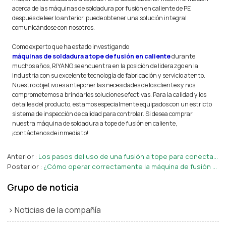
acerca de las máquinas de soldadura por fusión en caliente de PE
después de leer lo anterior, puede obtener una solución integral
comunicándose con nosotros.
Como experto que ha estado investigando
máquinas de soldadura a tope de fusión en caliente
durante
muchos años, RIYANG se encuentra en la posición de liderazgo en la
industria con su excelente tecnología de fabricación y servicio atento.
Nuestro objetivo es anteponer las necesidades de los clientes y nos
comprometemos a brindarles soluciones efectivas. Para la calidad y los
detalles del producto, estamos especialmente equipados con un estricto
sistema de inspección de calidad para controlar. Si desea comprar
nuestra máquina de soldadura a tope de fusión en caliente,
¡contáctenos de inmediato!
Anterior
Los pasos del uso de una fusión a tope para conectar tuberías de polietileno de gran diámetro
Posterior
¿Cómo operar correctamente la máquina de fusión a tope para soldar tuberías de PE?
Grupo de noticia
Noticias de la compañía