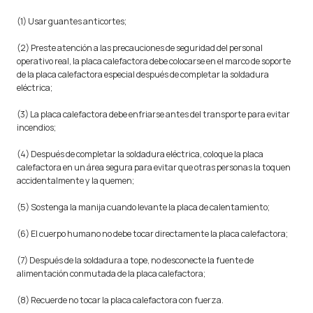
(1) Usar guantes anticortes;
(2) Preste atención a las precauciones de seguridad del personal
operativo real, la placa calefactora debe colocarse en el marco de soporte
de la placa calefactora especial después de completar la soldadura
eléctrica;
(3) La placa calefactora debe enfriarse antes del transporte para evitar
incendios;
(4) Después de completar la soldadura eléctrica, coloque la placa
calefactora en un área segura para evitar que otras personas la toquen
accidentalmente y la quemen;
(5) Sostenga la manija cuando levante la placa de calentamiento;
(6) El cuerpo humano no debe tocar directamente la placa calefactora;
(7) Después de la soldadura a tope, no desconecte la fuente de
alimentación conmutada de la placa calefactora;
(8) Recuerde no tocar la placa calefactora con fuerza.