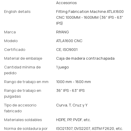
Accesorios
English details
Fitting Fabrication Machine ATLA1600
CNC 1000MM - 1600MM (36" IPS - 63"
IPS)
Marca
RIYANG
Modelo
ATLA1600 CNC
Certificado
CE, ISO9001
Material de embalaje
Caja de madera contrachapada
Cantidad mínima de
1 juego
pedido
Rango de trabajo en mm
1000 mm - 1600 mm
Rango de trabajo en
36" IPS - 63" IPS
pulgadas
Tipo de accesorio
Curva, T, Cruz y Y
fabricado
Materiales soldables
HDPE, PP, PVDF, etc.
Norma de soldadura por
ISO21307, DVS2207, ASTM F2620, etc.