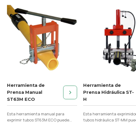
Herramienta de
Herramienta de
Prensa Manual
Prensa Hidráulica ST-
ST63M ECO
H
Esta herramienta manual para
Esta herramienta exprimido
exprimir tubos ST63M ECO puede
tubos hidráulica ST-MM pue
exprimir fácilmente tubos de PE
exprimir fácilmente la tuber
mediante operación manual.
mediante operación hidrául