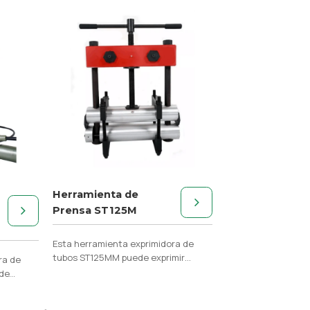
Herramienta de
Prensa ST125M
Esta herramienta exprimidora de
tubos ST125MM puede exprimir
ra de
fácilmente tipos de tubos de PE de
de
diámetro.
ía de PE
ica