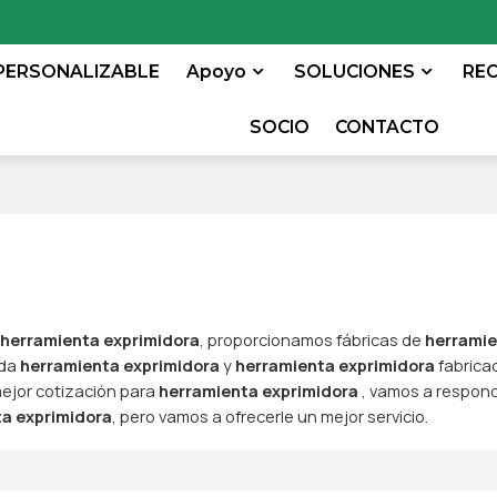
PERSONALIZABLE
Apoyo
SOLUCIONES
RE
SOCIO
CONTACTO
e
herramienta exprimidora
, proporcionamos fábricas de
herrami
ada
herramienta exprimidora
y
herramienta exprimidora
fabrica
ejor cotización para
herramienta exprimidora
, vamos a respon
a exprimidora
, pero vamos a ofrecerle un mejor servicio.